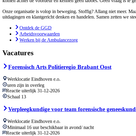
komen achter de voordeur en kennen geen taboes. Geen vraag is te ge
Onze organisatie is volop in beweging. Stoffig? Allang niet meer. Maar
uitdagingen en klantgericht denken en handelen. Samen zetten we stee
Ontdek de GGD
Arbeidsvoorwaarden
Werken bij de Ambulancezorg
Vacatures
Forensisch Arts Politieregio Brabant Oost
Werklocatie Eindhoven e.o.
uren zijn in overleg
Reactie uiterlijk 31-12-2026
Schaal 13
Verpleegkundige voor team forensische geneeskund
Werklocatie Eindhoven e.o.
Minimaal 16 uur beschikbaar in avond/ nacht
Reactie uiterlijk 31-12-2026