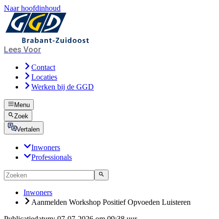
Naar hoofdinhoud
Lees Voor
Contact
Locaties
Werken bij de GGD
Menu
Zoek
Vertalen
Inwoners
Professionals
Inwoners
Aanmelden Workshop Positief Opvoeden Luisteren
Publicatiedatum:
07-07-2026 om 09:38 uur