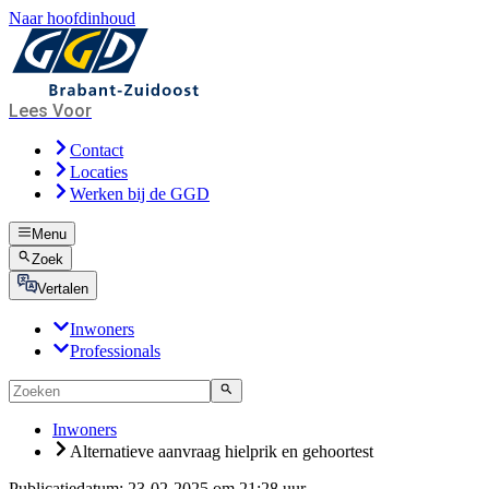
Naar hoofdinhoud
Lees Voor
Contact
Locaties
Werken bij de GGD
Menu
Zoek
Vertalen
Inwoners
Professionals
Inwoners
Alternatieve aanvraag hielprik en gehoortest
Publicatiedatum:
23-02-2025 om 21:28 uur