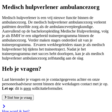
Medisch hulpverlener ambulancezorg
Medisch hulpverlener is een vrij nieuwe functie binnen de
ambulancezorg. De medisch hulpverlener ambulancezorg verleent
patiënten dezelfde zorg als de ambulanceverpleegkundige.
Aanvullend op de bacheloropleiding Medische Hulpverlening, volg
je als BMH’er een uitgebreid traineeprogramma binnen de
ambulancezorg. Verder maken stages onderdeel uit van je
traineeprogramma. Ervaren werkbegeleiders staan je als medisch
hulpverlener bij tijdens het traineetraject. Nadat je het
traineeprogramma met succes hebt doorlopen, kan je als medisch
hulpverlener ambulancezorg zelfstandig aan de slag
Heb je vragen?
Laat hieronder je vragen en je contactgegevens achter en onze
personeelsadviseur neemt binnen drie werkdagen contact met je op.
Let op
: dit is
geen
sollicitatieformulier.
Stel hier je vraag
Hoe word ik het?