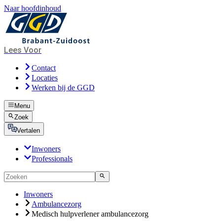
Naar hoofdinhoud
Lees Voor
Contact
Locaties
Werken bij de GGD
Menu
Zoek
Vertalen
Inwoners
Professionals
Inwoners
Ambulancezorg
Medisch hulpverlener ambulancezorg