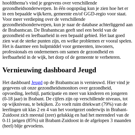
hoofdthema’s vind je gegevens over verschillende
gezondheidsonderwerpen. In één oogopslag kun je zien hoe het er
in een bepaalde wijk/kern, gemeente en/of GGD-regio voor staat.
Voor meer verdieping over de verschillende
gezondheidsonderwerpen, kun je naar de database achterliggend aan
de Brabantscan. De Brabantscan geeft snel een beeld van de
gezondheid en leefbaarheid in een bepaald gebied. Het laat goed
zien wat de sterke punten zijn, en welke problemen er vooral spelen.
Het is daarmee een hulpmiddel voor gemeenten, inwoners,
professionals en ondernemers om samen de gezondheid en
leefbaarheid in de wijk, het dorp of de gemeente te verbeteren.
Vernieuwing dashboard Jeugd
Het dashboard
Jeugd
op de Brabantscan is vernieuwd. Hier vind je
gegevens uit onze gezondheidsmonitors over gezondheid,
opvoeding, leefstijl, participatie en meer van kinderen en jongeren
(0-18 jaar) in Brabant. De cijfers zijn op verschillende niveaus, tot
op wijkniveau, te bekijken. Zo voelt ruim driekwart (79%) van de
leerlingen uit klas 2 en 4 van het voortgezet onderwijs in Brabant-
Zuidoost zich meestal (zeer) gelukkig en had het merendeel van de
0-11 jarigen (85%) uit Brabant-Zuidoost in de afgelopen 3 maanden
(heel) blije gevoelens.