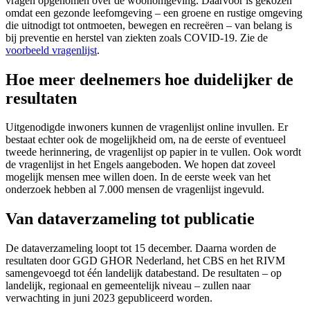
vragen opgenomen over de woonomgeving. Daarvoor is gekozen
omdat een gezonde leefomgeving – een groene en rustige omgeving
die uitnodigt tot ontmoeten, bewegen en recreëren – van belang is
bij preventie en herstel van ziekten zoals COVID-19. Zie de
voorbeeld vragenlijst
.
Hoe meer deelnemers hoe duidelijker de
resultaten
Uitgenodigde inwoners kunnen de vragenlijst online invullen. Er
bestaat echter ook de mogelijkheid om, na de eerste of eventueel
tweede herinnering, de vragenlijst op papier in te vullen. Ook wordt
de vragenlijst in het Engels aangeboden. We hopen dat zoveel
mogelijk mensen mee willen doen. In de eerste week van het
onderzoek hebben al 7.000 mensen de vragenlijst ingevuld.
Van dataverzameling tot publicatie
De dataverzameling loopt tot 15 december. Daarna worden de
resultaten door GGD GHOR Nederland, het CBS en het RIVM
samengevoegd tot één landelijk databestand. De resultaten – op
landelijk, regionaal en gemeentelijk niveau – zullen naar
verwachting in juni 2023 gepubliceerd worden.