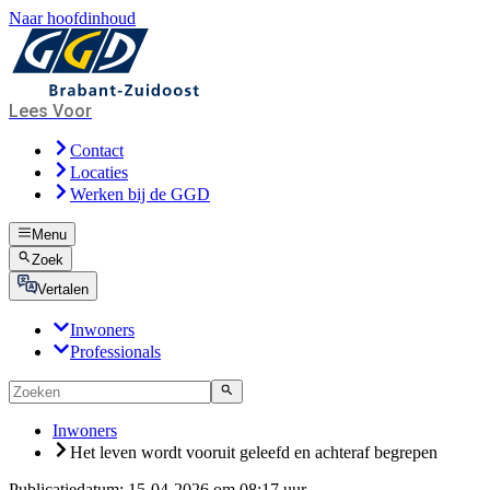
Naar hoofdinhoud
Lees Voor
Contact
Locaties
Werken bij de GGD
Menu
Zoek
Vertalen
Inwoners
Professionals
Inwoners
Het leven wordt vooruit geleefd en achteraf begrepen
Publicatiedatum:
15-04-2026 om 08:17 uur