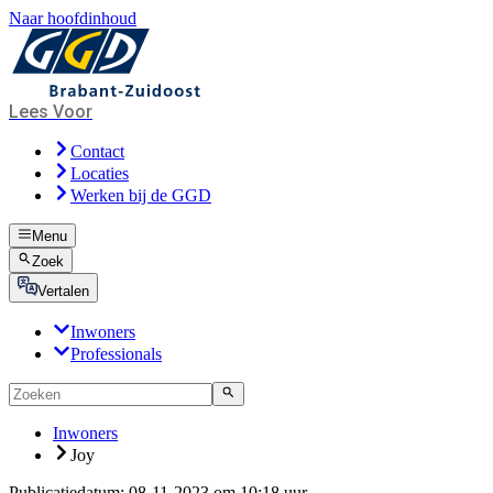
Naar hoofdinhoud
Lees Voor
Contact
Locaties
Werken bij de GGD
Menu
Zoek
Vertalen
Inwoners
Professionals
Inwoners
Joy
Publicatiedatum:
08-11-2023 om 10:18 uur