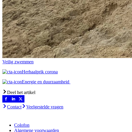
Veilig zwemmen
Herhaalprik corona
Energie en duurzaamheid
Deel het artikel
Contact
Veelgestelde vragen
Colofon
Algemene voorwaarden