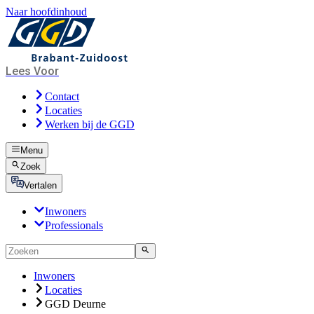
Naar hoofdinhoud
Lees Voor
Contact
Locaties
Werken bij de GGD
Menu
Zoek
Vertalen
Inwoners
Professionals
Inwoners
Locaties
GGD Deurne