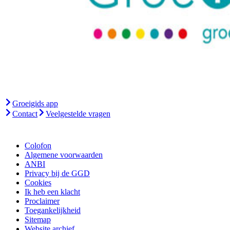
Groeigids app
Contact
Veelgestelde vragen
Colofon
Algemene voorwaarden
ANBI
Privacy bij de GGD
Cookies
Ik heb een klacht
Proclaimer
Toegankelijkheid
Sitemap
Website archief