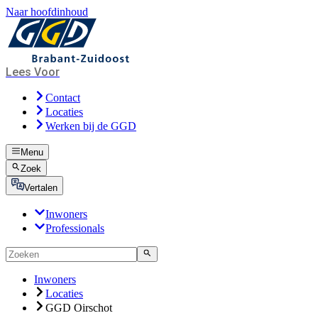
Naar hoofdinhoud
Lees Voor
Contact
Locaties
Werken bij de GGD
Menu
Zoek
Vertalen
Inwoners
Professionals
Inwoners
Locaties
GGD Oirschot