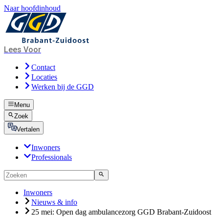
Naar hoofdinhoud
Lees Voor
Contact
Locaties
Werken bij de GGD
Menu
Zoek
Vertalen
Inwoners
Professionals
Inwoners
Nieuws & info
25 mei: Open dag ambulancezorg GGD Brabant-Zuidoost