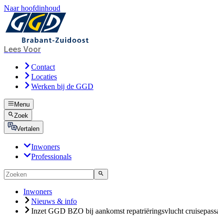
Naar hoofdinhoud
Lees Voor
Contact
Locaties
Werken bij de GGD
Menu
Zoek
Vertalen
Inwoners
Professionals
Inwoners
Nieuws & info
Inzet GGD BZO bij aankomst repatriëringsvlucht cruisepass