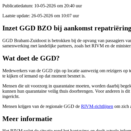
Publicatiedatum:
10-05-2026 om 20:40 uur
Laatste update:
26-05-2026 om 10:07 uur
Inzet
GGD B
ZO
bij aankomst repatriërin
GGD Brabant-Zuidoost is betrokken bij de opvang van passagiers van 
samenwerking met landelijke partners, zoals het RIVM en de minist
Wat doet de GGD?
Medewerkers van de GGD zijn op locatie aanwezig om reizigers
o
p 
te kijken of iemand op dat moment besmet is
.
Mensen die uit voorzorg in quarantaine moeten, worden daarbij bege
kunnen hun quarantaine veilig thuis doorbrengen. Voor anderen is dit 
ingericht.
Mensen krijgen van de regionale GGD de
RIVM-richtlijnen
om zich a
Meer informatie
Het RIVM volgt de situatie rond het hantavirus en deelt actuele infor