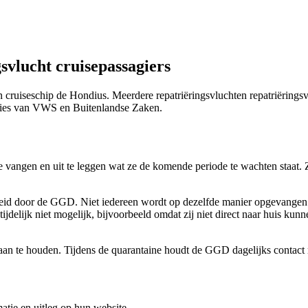
gsvlucht
cruise
passagi
ers
cruiseschip de Hondius. Meerdere repatriëringsvluchten repatriërings
eries van VWS en Buitenlandse Zaken.
te vangen
en uit te leggen wat
ze de komende periode te wachten staat
. 
leid door de GGD. Niet iedereen wordt op dezelfde manier opgevangen.
tijdelijk niet mogelijk, bijvoorbeeld omdat zij niet direct naar huis ku
an te houden. Tijdens de quarantaine houdt de GGD dagelijks contac
matie en uitleg op hun website.