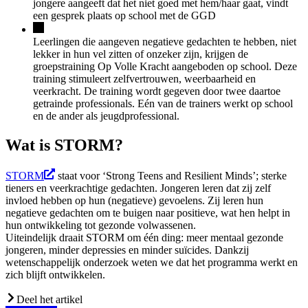
jongere aangeeft dat het niet goed met hem/haar gaat, vindt
een gesprek plaats op school met de GGD
Leerlingen die aangeven negatieve gedachten te hebben, niet
lekker in hun vel zitten of onzeker zijn, krijgen de
groepstraining Op Volle Kracht aangeboden op school. Deze
training stimuleert zelfvertrouwen, weerbaarheid en
veerkracht. De training wordt gegeven door twee daartoe
getrainde professionals. Eén van de trainers werkt op school
en de ander als jeugdprofessional.
Wat is STORM?
STORM
staat voor ‘Strong Teens and Resilient Minds’; sterke
tieners en veerkrachtige gedachten. Jongeren leren dat zij zelf
invloed hebben op hun (negatieve) gevoelens. Zij leren hun
negatieve gedachten om te buigen naar positieve, wat hen helpt in
hun ontwikkeling tot gezonde volwassenen.
Uiteindelijk draait STORM om één ding: meer mentaal gezonde
jongeren, minder depressies en minder suïcides. Dankzij
wetenschappelijk onderzoek weten we dat het programma werkt en
zich blijft ontwikkelen.
Deel het artikel