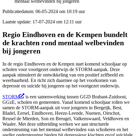
mentaal welbevinden bij jongeren
Publicatiedatum:
06-05-2024 om 10:19 uur
Laatste update:
17-07-2024 om 12:11 uur
Regio Eindhoven en de Kempen bundelt
de krachten rond mentaal welbevinden
bij jongeren
In de regio Eindhoven en de Kempen start komend schooljaar op
scholen voor voortgezet onderwijs de STORM-aanpak. Deze
aanpak stimuleert de ontwikkeling van een positief zelfbeeld en
weerbaarheid. En richt zich daarmee op het voorkomen van
depressie en suïcide bij jongeren op het voortgezet onderwijs.
STORM
is een samenwerking tussen GGD Brabant-Zuidoost,
GGzE, scholen en gemeenten. Vanaf komend schooljaar rollen we
samen de STORM-aanpak uit voor jongeren in Bergeijk, Best,
Bladel, Eersel, Eindhoven, Heeze-Leende, Nuenen, Oirschot,
Reusel de Mierden, Son en Breugel, Valkenswaard, Veldhoven en
Waalre. Met deze uitbreiding werken we aan structurele
ondersteuning van het mentaal welbevinden van scholieren en het
sneller ondersteuning bieden bij depressieve klachten en/of suïcidale