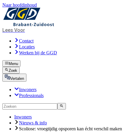
Naar hoofdinhoud
Lees Voor
Contact
Locaties
Werken bij de GGD
Menu
Zoek
Vertalen
Inwoners
Professionals
Inwoners
Nieuws & info
Scoliose: vroegtijdig opsporen kan écht verschil maken