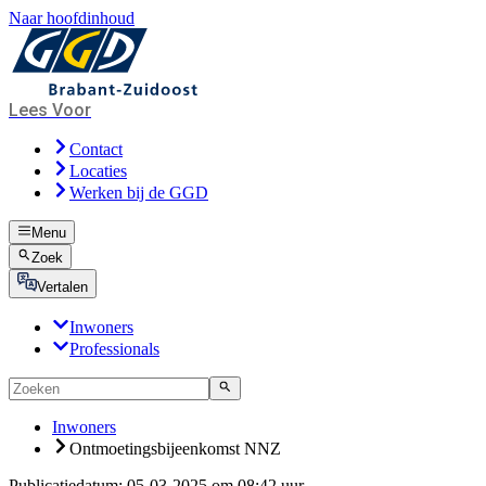
Naar hoofdinhoud
Lees Voor
Contact
Locaties
Werken bij de GGD
Menu
Zoek
Vertalen
Inwoners
Professionals
Inwoners
Ontmoetingsbijeenkomst NNZ
Publicatiedatum:
05-03-2025 om 08:42 uur