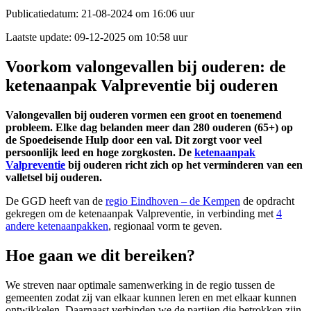
Publicatiedatum:
21-08-2024 om 16:06 uur
Laatste update:
09-12-2025 om 10:58 uur
Voorkom valongevallen bij ouderen: de
ketenaanpak Valpreventie bij ouderen
Valongevallen bij ouderen vormen een groot en toenemend
probleem. Elke dag belanden meer dan 280 ouderen (65+) op
de Spoedeisende Hulp door een val. Dit zorgt voor veel
persoonlijk leed en hoge zorgkosten. De
ketenaanpak
Valpreventie
bij ouderen richt zich op het verminderen van een
valletsel bij ouderen.
De GGD heeft van de
regio Eindhoven – de Kempen
de opdracht
gekregen om de ketenaanpak Valpreventie
, in verbinding met
4
andere ketenaanpakken
,
regionaal vorm te geven.
Hoe gaan we dit bereiken?
We streven naar optimale samenwerking in de regio tussen de
gemeenten zodat zij van elkaar kunnen leren en met elkaar kunnen
ontwikkelen. Daarnaast verbinden we de partijen die betrokken zijn