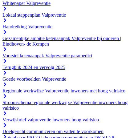
Whitepaper Valpreventie
Lokaal stappenplan Valpreventie
Handreiking Valpreventie
Gezamenlijke ambitie ketenaanpak Valpreventie bij ouderen |
Eindhoven- de Kempen
Voorstel ketenaanpak Valpreventie paramedici
Terugblik 2024 en vervolg 2025
Goede voorbeelden Valpreventie
Regionale werkwijze Valpreventie inwoners met hoog valrisico
Stroomschema regionale werkwijze Valpreventie inwoners hoog
valrisico
Verwijsbrief valpreventie inwoners hoog valrisico
Doelgericht communiceren om vallen te voorkomen
Snel naar PACO | de partnercommunity van DE STAP