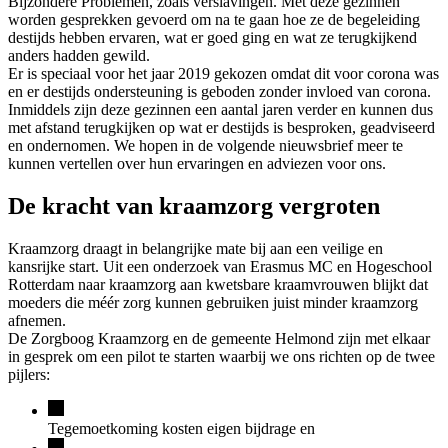
Bijzondere Problemen, zoals verslavingen. Met deze gezinnen
worden gesprekken gevoerd om na te gaan hoe ze de begeleiding
destijds hebben ervaren, wat er goed ging en wat ze terugkijkend
anders hadden gewild.
Er is speciaal voor het jaar 2019 gekozen omdat dit voor corona was
en er destijds ondersteuning is geboden zonder invloed van corona.
Inmiddels zijn deze gezinnen een aantal jaren verder en kunnen dus
met afstand terugkijken op wat er destijds is besproken, geadviseerd
en ondernomen. We hopen in de volgende nieuwsbrief meer te
kunnen vertellen over hun ervaringen en adviezen voor ons.
De kracht van kraamzorg vergroten
Kraamzorg draagt in belangrijke mate bij aan een veilige en
kansrijke start. Uit een onderzoek van Erasmus MC en Hogeschool
Rotterdam naar kraamzorg aan kwetsbare kraamvrouwen blijkt dat
moeders die méér zorg kunnen gebruiken juist minder kraamzorg
afnemen.
De Zorgboog Kraamzorg en de gemeente Helmond zijn met elkaar
in gesprek om een pilot te starten waarbij we ons richten op de twee
pijlers:
Tegemoetkoming kosten eigen bijdrage en