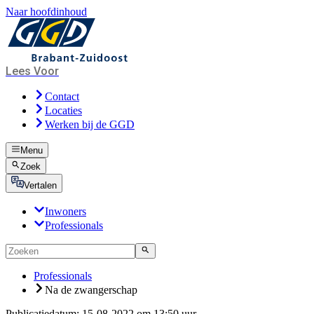
Naar hoofdinhoud
Lees Voor
Contact
Locaties
Werken bij de GGD
Menu
Zoek
Vertalen
Inwoners
Professionals
Professionals
Na de zwangerschap
Publicatiedatum:
15-08-2022 om 13:50 uur