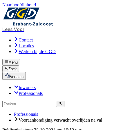
Naar hoofdinhoud
Lees Voor
Contact
Locaties
Werken bij de GGD
Menu
Zoek
Vertalen
Inwoners
Professionals
Professionals
Vooraankondiging verwacht overlijden na val
Publicatiedatum:
28-10-2024 om 10:50 uur