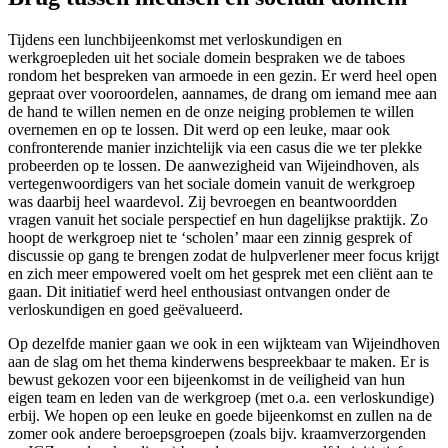
Tijdens een lunchbijeenkomst met verloskundigen en
werkgroepleden uit het sociale domein bespraken we de taboes
rondom het bespreken van armoede in een gezin. Er werd heel open
gepraat over vooroordelen, aannames, de drang om iemand mee aan
de hand te willen nemen en de onze neiging problemen te willen
overnemen en op te lossen. Dit werd op een leuke, maar ook
confronterende manier inzichtelijk via een casus die we ter plekke
probeerden op te lossen. De aanwezigheid van Wijeindhoven, als
vertegenwoordigers van het sociale domein vanuit de werkgroep
was daarbij heel waardevol. Zij bevroegen en beantwoordden
vragen vanuit het sociale perspectief en hun dagelijkse praktijk. Zo
hoopt de werkgroep niet te ‘scholen’ maar een zinnig gesprek of
discussie op gang te brengen zodat de hulpverlener meer focus krijgt
en zich meer empowered voelt om het gesprek met een cliënt aan te
gaan. Dit initiatief werd heel enthousiast ontvangen onder de
verloskundigen en goed geëvalueerd.
Op dezelfde manier gaan we ook in een wijkteam van Wijeindhoven
aan de slag om het thema kinderwens bespreekbaar te maken. Er is
bewust gekozen voor een bijeenkomst in de veiligheid van hun
eigen team en leden van de werkgroep (met o.a. een verloskundige)
erbij. We hopen op een leuke en goede bijeenkomst en zullen na de
zomer ook andere beroepsgroepen (zoals bijv. kraamverzorgenden