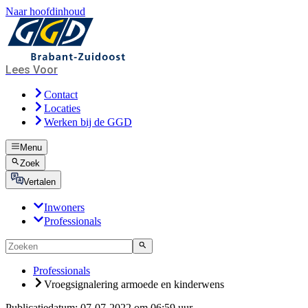
Naar hoofdinhoud
Lees Voor
Contact
Locaties
Werken bij de GGD
Menu
Zoek
Vertalen
Inwoners
Professionals
Professionals
Vroegsignalering armoede en kinderwens
Publicatiedatum:
07-07-2022 om 06:59 uur