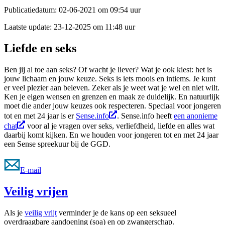
Publicatiedatum:
02-06-2021 om 09:54 uur
Laatste update:
23-12-2025 om 11:48 uur
Liefde en seks
Ben jij al toe aan seks? Of wacht je liever? Wat je ook kiest: het is
jouw lichaam en jouw keuze. Seks is iets moois en intiems. Je kunt
er veel plezier aan beleven. Zeker als je weet wat je wel en niet wilt.
Ken je eigen wensen en grenzen en maak ze duidelijk. En natuurlijk
moet die ander jouw keuzes ook respecteren. Speciaal voor jongeren
tot en met 24 jaar is er
Sense.info
. Sense.info heeft
een anonieme
chat
voor al je vragen over seks, verliefdheid, liefde en alles wat
daarbij komt kijken. En we houden voor jongeren tot en met 24 jaar
een Sense spreekuur bij de GGD.
E-mail
Veilig vrijen
Als je
veilig vrijt
verminder je de kans op een seksueel
overdraagbare aandoening (soa) en op zwangerschap.