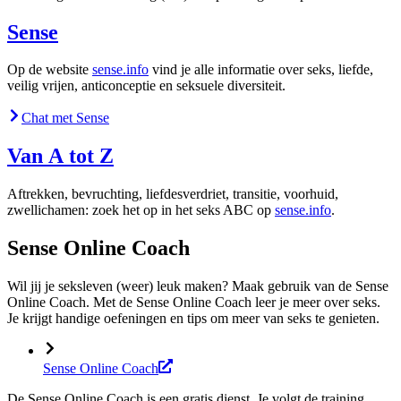
Sense
Op de website
sense.info
vind je alle informatie over seks, liefde,
veilig vrijen, anticonceptie en seksuele diversiteit.
Chat met Sense
Van A tot Z
Aftrekken, bevruchting, liefdesverdriet, transitie, voorhuid,
zwellichamen: z
oek het op in het seks ABC op
sense.info
.
Sense Online Coach
Wil jij je seksleven (weer) leuk maken? Maak gebruik van de Sense
Online Coach. Met de Sense Online Coach leer je meer over seks.
Je krijgt handige oefeningen en tips om meer van seks te genieten.
Sense Online Coach
De Sense Online Coach is een gratis dienst. Je volgt de training