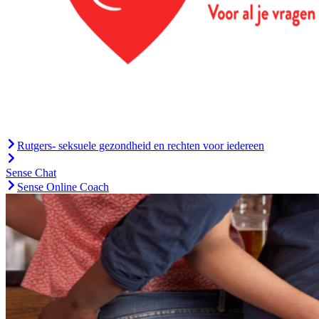
Rutgers- seksuele gezondheid en rechten voor iedereen
Sense Chat
Sense Online Coach