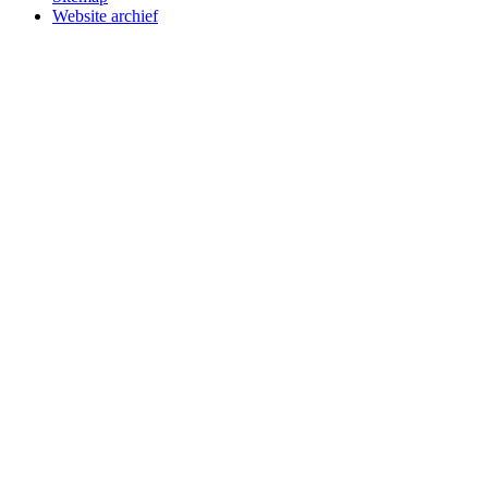
Website archief