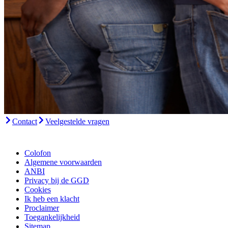
Contact
Veelgestelde vragen
Colofon
Algemene voorwaarden
ANBI
Privacy bij de GGD
Cookies
Ik heb een klacht
Proclaimer
Toegankelijkheid
Sitemap