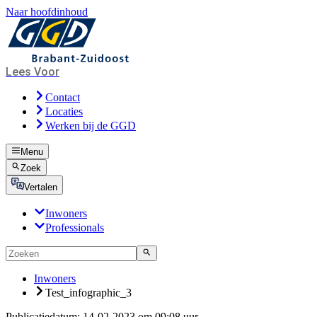
Naar hoofdinhoud
Lees Voor
Contact
Locaties
Werken bij de GGD
Menu
Zoek
Vertalen
Inwoners
Professionals
Inwoners
Test_infographic_3
Publicatiedatum:
14-02-2023 om 09:08 uur