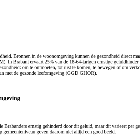
heid. Bronnen in de woonomgeving kunnen de gezondheid direct maar oo
VM). In Brabant ervaart 25% van de 18-64-jarigen ernstige geluidhinder
ezondheid: om te ontmoeten, tot rust te komen, te bewegen of om ver
e gaan met de gezonde leefomgeving (GGD GHOR).
omgeving
n de Brabanders ernstig gehinderd door dit geluid, maar dit varieert per
 op gemeenteniveau geven daarom niet altijd een goed beeld.