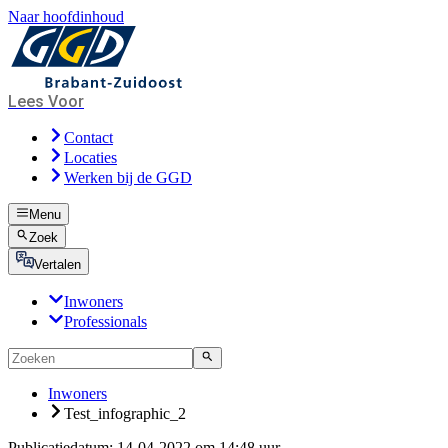
Naar hoofdinhoud
Lees Voor
Contact
Locaties
Werken bij de GGD
Menu
Zoek
Vertalen
Inwoners
Professionals
Inwoners
Test_infographic_2
Publicatiedatum:
14-04-2022 om 14:48 uur