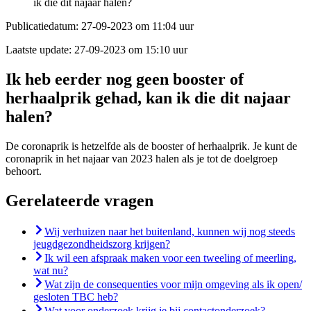
ik die dit najaar halen?
Publicatiedatum:
27-09-2023 om 11:04 uur
Laatste update:
27-09-2023 om 15:10 uur
Ik heb eerder nog geen booster of
herhaalprik gehad, kan ik die dit najaar
halen?
De coronaprik is hetzelfde als de booster of herhaalprik. Je kunt de
coronaprik in het najaar van 2023 halen als je tot de doelgroep
behoort.
Gerelateerde vragen
Wij verhuizen naar het buitenland, kunnen wij nog steeds
jeugdgezondheidszorg krijgen?
Ik wil een afspraak maken voor een tweeling of meerling,
wat nu?
Wat zijn de consequenties voor mijn omgeving als ik open/
gesloten TBC heb?
Wat voor onderzoek krijg je bij contactonderzoek?