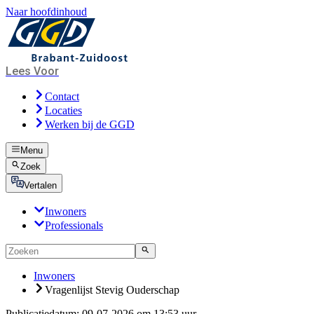
Naar hoofdinhoud
Lees Voor
Contact
Locaties
Werken bij de GGD
Menu
Zoek
Vertalen
Inwoners
Professionals
Inwoners
Vragenlijst Stevig Ouderschap
Publicatiedatum:
09-07-2026 om 13:53 uur