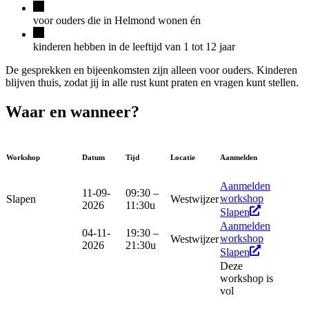
voor ouders die in Helmond wonen én
kinderen hebben in de leeftijd van 1 tot 12 jaar
De gesprekken en bijeenkomsten zijn alleen voor ouders. Kinderen
blijven thuis, zodat jij in alle rust kunt praten en vragen kunt stellen.
Waar en wanneer?
Workshop
Datum
Tijd
Locatie
Aanmelden
Aanmelden
11-09-
09:30 –
workshop
Slapen
Westwijzer
2026
11:30u
Slapen
Aanmelden
04-11-
19:30 –
workshop
Westwijzer
2026
21:30u
Slapen
Deze
workshop is
vol