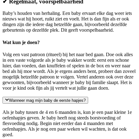
✔ Regelmaat, voorspelbaarheid
Baby’s houden van herhaling. Een baby ervaart elke dag weer iets
nieuws wat hij hoort, ruikt ziet en voelt. Het is dan fijn als er ook
dingen zijn die iedere dag hetzelfde gaan, bijvoorbeeld dezelfde
gebeurtenis op dezelfde plek. Dit geeft voorspelbaarheid.
Wat kun je doen?
Volg een vast patroon (ritueel) bij het naar bed gaan. Doe ook alles
in een vaste volgorde als je baby wakker wordt: eerst een schone
luier, dan voeden, dan knuffelen of spelen in de box en weer naar
bed als hij moe wordt. Als je ergens anders bent, probeer dan zoveel
mogelijk hetzelfde patroon te volgen. Vertel anderen ook over deze
gewoonten, bijvoorbeeld wanneer je baby bij familie slaapt. Het is
voor je kind ook fijn als jij vertelt wat jullie gaan doen.
Wanneer mag mijn baby de eerste hapjes?
Als je baby tussen de 4 en 6 maanden is, kun je een paar kleine 1e
oefenhapjes geven. Je baby heeft nog steeds borstvoeding of
flesvoeding nodig. Begin niet eerder dan 4 maanden met
oefenhapjes. Als je nog een paar weken wil wachten, is dat ook
goed.