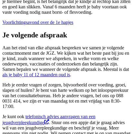
je hiermee begint, is het belangrijk dat je kindje al rechtop kan zitten
en goed kan slikken. Vanaf 6 maanden heeft je baby voortaan ook
vaste voeding nodig naast borst- of flesvoeding.
Voorlichtingsavond over de 1e hapjes
Je volgende afspraak
Aan het eind van elke afspraak bespreken we samen je volgende
contactmoment met de JGZ. We kijken wat het beste past bij jou en
je kind, zoals wanneer we afspreken, in welke vorm en welke
onderwerpen, vaccinaties of onderzoeken dan belangrijk zijn.
Samen bepalen we wanneer de volgende afspraak is. Meestal is dat
als je baby 11 of 12 maanden oud is
.
Heb je eerder vragen of zorgen, bijvoorbeeld over voeding, groei,
slapen of huilen? Je bent van harte welkom op het inloopspreekuur
van het consultatiebureau. Heb je andere vragen, bel ons op 088
0031 414, we zijn er van maandag tot en met vrijdag van 8:30-
17:00.
Je kunt ook
telefonisch advies aanvragen van een
jeugdverpleegkundige
. Stuur ons een appje dat je graag advies
wil van een jeugdverpleegkundige en beschrijf je vraag. Meer
gegevens zijn niet nodig. Wij nemen contact met je op van maandag