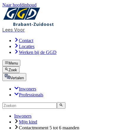
Naar hoofdinhoud
Lees Voor
Contact
Locaties
Werken bij de GGD
Menu
Zoek
Vertalen
Inwoners
Professionals
Inwoners
Mijn kind
Contactmoment 5 tot 6 maanden