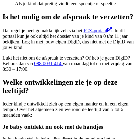
Als je kind dat prettig vindt: een speentje of speeltje.
Is het nodig om de afspraak te verzetten?
Dat regel je heel gemakkelijk zelf via het
JGZ-portaal
. In dit
portaal kun je ook altijd het dossier van je kind van 0 t/m 11 jaar
bekijken. Log in met jouw eigen DigiD, dus niet met de DigiD van
jouw kind.
Lukt het niet om de afspraak te verzetten? Of heb je geen DigiD?
Bel ons dan via
088 0031 414
van maandag tot en met vrijdag van
8:30 – 17:00.
Welke ontwikkelingen zie je op deze
leeftijd?
Ieder kindje ontwikkelt zich op een eigen manier en in een eigen
tempo. Over het algemeen zien we rond de leeftijd van 5 tot 6
maanden vaak:
Je baby ontdekt nu ook met de handjes
In het begin stak je baby alles direct in de mond om het te