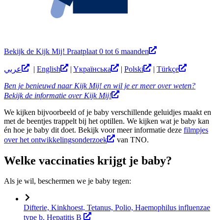
Bekijk de Kijk Mij! Praatplaat 0 tot 6 maanden
عربي
|
English
|
Yкраїнська
|
Polski
|
Türkçe
Ben je benieuwd naar Kijk Mij! en wil je er meer over weten?
Bekijk de informatie over Kijk Mij!
We kijken bijvoorbeeld of je baby verschillende geluidjes maakt en
met de beentjes trappelt bij het optillen. We kijken wat je baby kan
én hoe je baby dit doet. Bekijk voor meer informatie deze
filmpjes
over het ontwikkelingsonderzoek
van TNO.
Welke vaccinaties krijgt je baby?
Als je wil, beschermen we je baby tegen:
Difterie, Kinkhoest, Tetanus, Polio, Haemophilus influenzae
type b, Hepatitis B