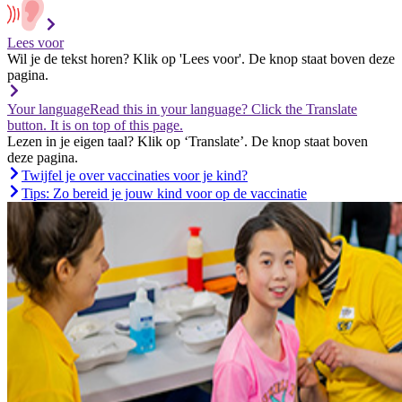
Lees voor
Wil je de tekst horen? Klik op 'Lees voor'. De knop staat boven deze
pagina.
Your language
Read this in your language? Click the Translate
button. It is on top of this page.
Lezen in je eigen taal? Klik op ‘Translate’. De knop staat boven
deze pagina.
Twijfel je over vaccinaties voor je kind?
Tips: Zo bereid je jouw kind voor op de vaccinatie