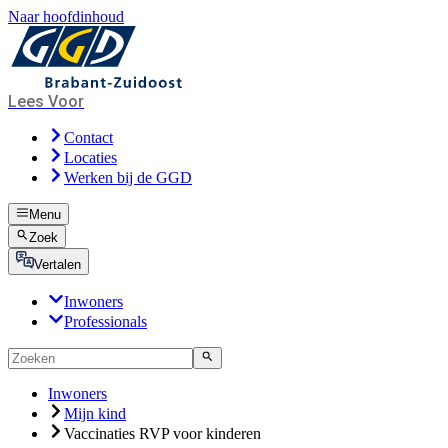
Naar hoofdinhoud
Lees Voor
Contact
Locaties
Werken bij de GGD
Menu
Zoek
Vertalen
Inwoners
Professionals
Inwoners
Mijn kind
Vaccinaties RVP voor kinderen