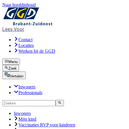
Naar hoofdinhoud
Lees Voor
Contact
Locaties
Werken bij de GGD
Menu
Zoek
Vertalen
Inwoners
Professionals
Inwoners
Mijn kind
Vaccinaties RVP voor kinderen