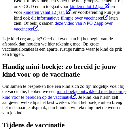
Bekijk thuis samen een video hoe het ‘groepsvaccineren’ bij
onze GGD eraan toegaat voor
kinderen tot 12 jaar
en
voor
kinderen vanaf 12 jaar.
Ter voorbereiding kun je je
kind ook
dit informatieve filmpje over vaccineren
laten
zien. Of bekijk samen
deze video van NPO Zapp over
vaccineren
.
Is je kind erg angstig? Geef dat even aan bij het begin van de
afspraak dan houden we hier rekening mee. Op grote
vaccinatielocaties is een aparte, rustige ruimte waar je kind de prik
kan krijgen.
Handig mini-boekje: zo bereid je jouw
kind voor op de vaccinatie
Om samen te bespreken hoe een kind zich zo fijn mogelijk voelt bij
de vaccinatie, hebben we een
mini-boekje ontwikkeld met tips om je
kind voor te bereiden op de vaccinatie
. Je kind kan hierin zelf
aangeven welke tips het best werken. Print het boekje uit en breng
het mee naar je afspraak, dan houden we rekening met de wensen
van je kind.
Tijdens de vaccinatie