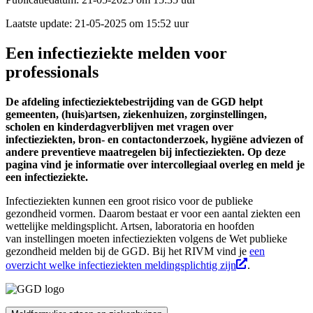
Laatste update:
21-05-2025 om 15:52 uur
Een infectieziekte melden voor
professionals
De afdeling infectieziektebestrijding van de GGD helpt
gemeenten, (huis)artsen,
ziekenhuizen,
zorginstellingen,
scholen
en
kinderdagverblijven met vragen over
infectieziekten
,
bron- en contactonderzoek, hygiëne adviezen of
andere preventieve maatregelen bij infectieziekten.
Op deze
pagina vind je informatie over intercollegiaal overleg en meld je
een infectieziekte.
Infectieziekten kunnen een groot risico voor de publieke
gezondheid
vormen
. Daarom bestaat er voor een aantal ziekten een
wettelijke meldingsplicht. Artsen, laboratoria en
hoofden
van
instellingen
moeten
infectieziekten volgens de Wet publieke
gezondheid melden
bij de GGD.
Bij het RIVM vind je
een
overzicht
welke
infectie
ziekten
meldingsplichtig zijn
.