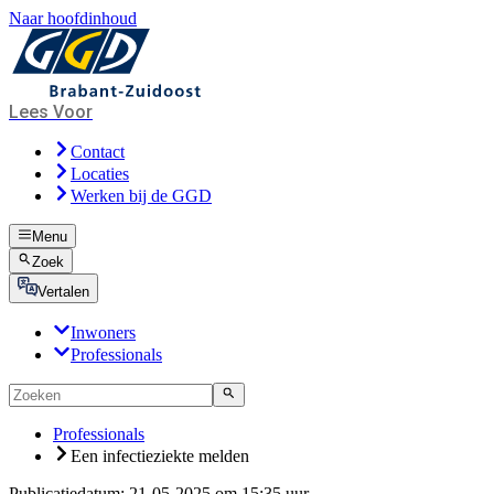
Naar hoofdinhoud
Lees Voor
Contact
Locaties
Werken bij de GGD
Menu
Zoek
Vertalen
Inwoners
Professionals
Professionals
Een infectieziekte melden
Publicatiedatum:
21-05-2025 om 15:35 uur