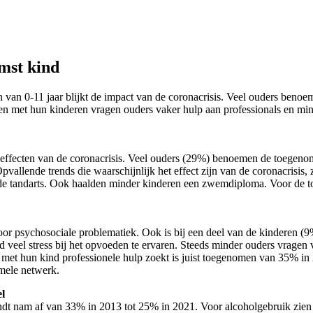
mst kind
n 0-11 jaar blijkt de impact van de coronacrisis. Veel ouders benoeme
men met hun kinderen vragen ouders vaker hulp aan professionals en mind
 effecten van de coronacrisis. Veel ouders (29%) benoemen de toegenome
vallende trends die waarschijnlijk het effect zijn van de coronacrisis,
 de tandarts. Ook haalden minder kinderen een zwemdiploma. Voor de to
voor psychosociale problematiek. Ook is bij een deel van de kinderen (
 veel stress bij het opvoeden te ervaren. Steeds minder ouders vragen
et hun kind professionele hulp zoekt is juist toegenomen van 35% in 2
rmele netwerk.
el
indt nam af van 33% in 2013 tot 25% in 2021. Voor alcoholgebruik zien