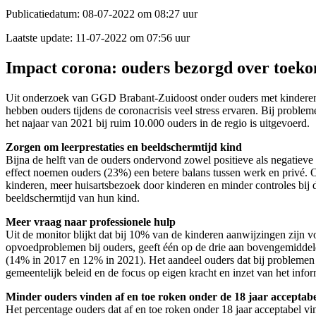
Publicatiedatum:
08-07-2022 om 08:27 uur
Laatste update:
11-07-2022 om 07:56 uur
Impact corona: ouders bezorgd over toeko
Uit onderzoek van GGD Brabant-Zuidoost onder ouders met kinderen va
hebben ouders tijdens de coronacrisis veel stress ervaren. Bij proble
het najaar van 2021 bij ruim 10.000 ouders in de regio is uitgevoerd.
Zorgen om leerprestaties en beeldschermtijd kind
Bijna de helft van de ouders ondervond zowel positieve als negatieve
effect noemen ouders (23%) een betere balans tussen werk en privé. Op
kinderen, meer huisartsbezoek door kinderen en minder controles bij
beeldschermtijd van hun kind.
Meer vraag naar professionele hulp
Uit de monitor blijkt dat bij 10% van de kinderen aanwijzingen zijn 
opvoedproblemen bij ouders, geeft één op de drie aan bovengemiddeld
(14% in 2017 en 12% in 2021). Het aandeel ouders dat bij problemen m
gemeentelijk beleid en de focus op eigen kracht en inzet van het info
Minder ouders vinden af en toe roken onder de 18 jaar acceptab
Het percentage ouders dat af en toe roken onder 18 jaar acceptabel v