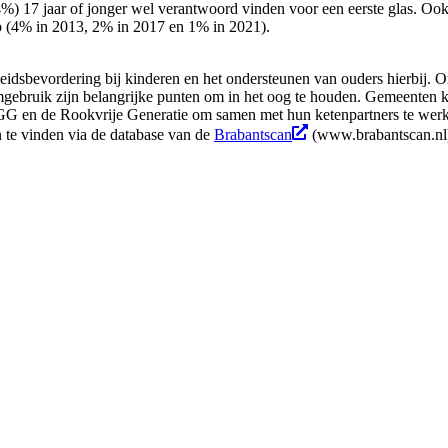
(44%) 17 jaar of jonger wel verantwoord vinden voor een eerste glas. O
 (4% in 2013, 2% in 2017 en 1% in 2021).
dsbevordering bij kinderen en het ondersteunen van ouders hierbij. On
gebruik zijn belangrijke punten om in het oog te houden. Gemeenten k
en de Rookvrije Generatie om samen met hun ketenpartners te werke
 te vinden via de database van de
Brabantscan
(www.brabantscan.nl