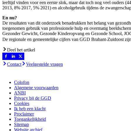
leeftijd vinden voor een eerste slok, maar dat toch nog veel ouders 
2013, 8% 2017, 5% 2021) en alcoholgebruik tijdens de zwangerschap
En nu?
De resultaten van dit onderzoek benadrukken het belang van gezondhei
toegenomen gebruik van professionele hulp en overmatig beeldscherm
Gezonder Gewicht, Gezonde Kinderopvang en Gezonde School, JOGG 
De regionale en gemeentelijke cijfers van GGD Brabant-Zuidoost zijn
Deel het artikel
Contact
Veelgestelde vragen
Colofon
Algemene voorwaarden
ANBI
Privacy bij de GGD
Cookies
Ik heb een klacht
Proclaimer
Toegankelijkheid
Sitemap
Website archief