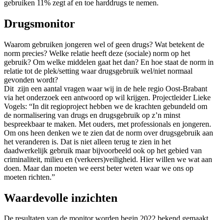
gebruiken 11% zegt af en toe harddrugs te nemen.
Drugsmonitor
Waarom gebruiken jongeren wel of geen drugs? Wat betekent de
norm precies? Welke relatie heeft deze (sociale) norm op het
gebruik? Om welke middelen gaat het dan? En hoe staat de norm in
relatie tot de plek/setting waar drugsgebruik wel/niet normaal
gevonden wordt?
Dit zijn een aantal vragen waar wij in de hele regio Oost-Brabant
via het onderzoek een antwoord op wil krijgen. Projectleider Lieke
Vogels: “In dit regioproject hebben we de krachten gebundeld om
de normalisering van drugs en drugsgebruik op z’n minst
bespreekbaar te maken. Met ouders, met professionals en jongeren.
Om ons heen denken we te zien dat de norm over drugsgebruik aan
het veranderen is. Dat is niet alleen terug te zien in het
daadwerkelijk gebruik maar bijvoorbeeld ook op het gebied van
criminaliteit, milieu en (verkeers)veiligheid. Hier willen we wat aan
doen. Maar dan moeten we eerst beter weten waar we ons op
moeten richten.”
Waardevolle inzichten
De resultaten van de monitor worden begin 2022 bekend gemaakt.