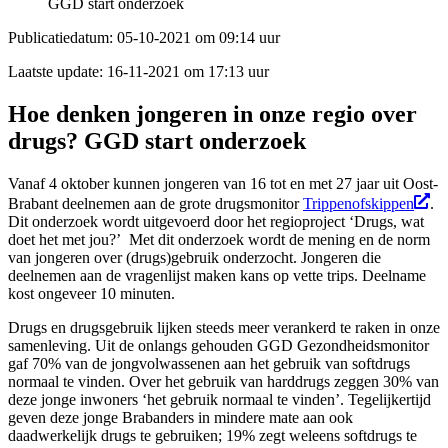
GGD start onderzoek
Publicatiedatum:
05-10-2021 om 09:14 uur
Laatste update:
16-11-2021 om 17:13 uur
Hoe denken jongeren in onze regio over
drugs? GGD start onderzoek
Vanaf 4 oktober kunnen jongeren van 16 tot en met 27 jaar uit Oost-
Brabant deelnemen aan de grote drugsmonitor
Trippenofskippen
.
Dit onderzoek wordt uitgevoerd door het regioproject ‘Drugs, wat
doet het met jou?’ Met dit onderzoek wordt de mening en de norm
van jongeren over (drugs)gebruik onderzocht. Jongeren die
deelnemen aan de vragenlijst maken kans op vette trips. Deelname
kost ongeveer 10 minuten.
Drugs en drugsgebruik lijken steeds meer verankerd te raken in onze
samenleving. Uit de onlangs gehouden GGD Gezondheidsmonitor
gaf 70% van de jongvolwassenen aan het gebruik van softdrugs
normaal te vinden. Over het gebruik van harddrugs zeggen 30% van
deze jonge inwoners ‘het gebruik normaal te vinden’. Tegelijkertijd
geven deze jonge Brabanders in mindere mate aan ook
daadwerkelijk drugs te gebruiken; 19% zegt weleens softdrugs te