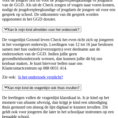
voor de jongere zelf en voor de jeugdverpleegkundige of jeugdarts
van de GGD. Als uit de Check zorgen of vragen naar voren komen,
nodigt de jeugdverpleegkundige of jeugdarts de jongere uit voor een
gesprek op school. De uitkomsten van dit gesprek worden
opgenomen in het GGD dossier.
Kan ik mijn kind afmelden voor het onderzoek?
De vragenlijst Gezond leven Check het even richt zich op jongeren
in het voortgezet onderwijs. Leerlingen van 12 tot 16 jaar beslissen
samen met hun ouder(s)/verzorger(s) over deelname aan de
onderzoeken van de GGD. Indien jullie geen
gezondheidsonderzoek wensen, dan kunnen jullie dit bij ons
kenbaar maken. Je kunt hiervoor bellen naar ons
Klantcontactcentrum op 088 0031 414.
Zie ook:
Is het onderzoek verplicht?
Kan mijn kind de vragenlijst ook thuis invullen?
De leerlingen vullen de vragenlijst klassikaal in. Is je kind op het
moment van afname afwezig, dan krijgt je kind een uitnodiging
thuis gestuurd om alsnog de lijst digitaal te kunnen invullen. Dit
geldt ook voor jongeren die later in het schooljaar instromen op een
bepaalde school.