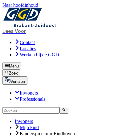
Naar hoofdinhoud
Lees Voor
Contact
Locaties
Werken bij de GGD
Menu
Zoek
Vertalen
Inwoners
Professionals
Inwoners
Mijn kind
Kinderspreekuur Eindhoven