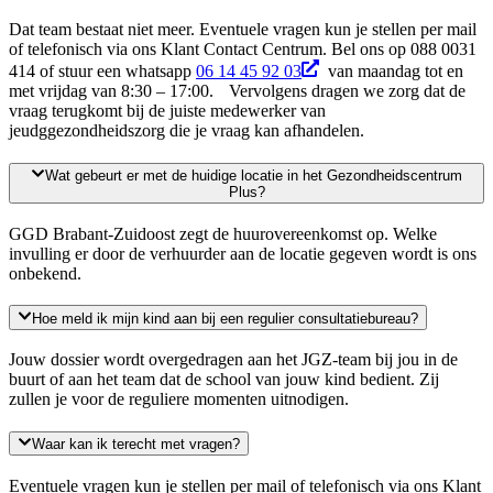
Dat team bestaat niet meer.
Eventuele vragen kun je stellen per mail
of telefonisch via ons
Klant
Contact
Centrum
.
Bel ons op 088 0031
414 of stuur een whatsapp
06 14 45 92 03
van maandag tot en
met vrijdag van 8:30 – 17:00.
V
ervolgens
dragen we zorg dat de
vraag
terugkomt
bij de juiste
med
e
werker van
jeudggezondheid
szorg
die je vraag kan afhandelen.
Wat gebeurt er met de huidige locatie in het Gezondheidscentrum
Plus?
GGD Brabant-Zuidoost
zegt de huurovereenkomst op. Welke
invulling er door de verhuurder aan de locatie gegeven wordt is ons
onbekend.
Hoe meld ik mijn kind aan bij een regulier consultatiebureau?
Jou
w dossier wordt overgedragen aan het
JGZ-team
bij
jou
in de
buurt of
aan
het team dat de school van
jo
uw kind bedient. Zij
zullen
je
voor de reguliere momenten uitnodigen
.
Waar kan ik terecht met vragen?
Eventuele vragen kun je stellen per mail of telefonisch via ons Klant