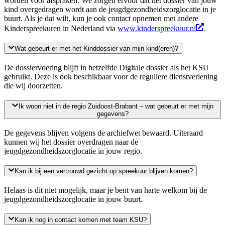
worden voor afspraken. We zorgen ervoor dat het dossier van jouw
kind overgedragen wordt aan de jeugdgezondheidszorglocatie in je
buurt.
Als je dat wilt, kun je ook contact opnemen met andere
Kinderspreekuren in Nederland
via
www.kinderspreekuur.nl
.
Wat gebeurt er met het Kinddossier van mijn kind(eren)?
De dossiervoering blijft in hetzelfde Digitale dossier als het KSU
gebruikt. Deze is ook beschikbaar voor de reguliere dienstverlening
die wij doorz
etten.
Ik woon niet in de regio Zuidoost-Brabant – wat gebeurt er met mijn
gegevens?
De gegevens blijven volgens de archiefwet bewaard. Uiteraard
kunnen wij het dossier overdragen naar de
jeugdgezondheids
zorg
locatie
in
jouw
regio.
Kan ik bij een vertrouwd gezicht op spreekuur blijven komen?
Helaas is dit niet mogelijk, maar
je
bent van harte welkom bij de
jeugdgezondheidszorg
locatie in jouw buurt.
Kan ik nog in contact komen met team KSU?