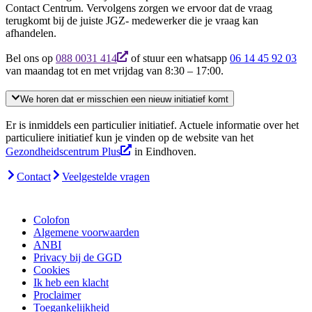
Contact Centrum. Vervolgens zorgen we ervoor dat de vraag
terugkomt bij de juiste JGZ- medewerker die je vraag kan
afhandelen.
Bel ons op
088 0031 414
of stuur een whatsapp
06 14 45 92 03
van maandag tot en met vrijdag van 8:30 – 17:00.
We horen dat er misschien een nieuw initiatief komt
Er is
inmiddels
een particulier initiatief
.
Actuele informatie over het
particuliere initiatief kun
je
vinden op de website van het
Gezondheidscentrum Plus
in Eindhoven.
Contact
Veelgestelde vragen
Colofon
Algemene voorwaarden
ANBI
Privacy bij de GGD
Cookies
Ik heb een klacht
Proclaimer
Toegankelijkheid