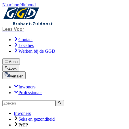
Naar hoofdinhoud
Lees Voor
Contact
Locaties
Werken bij de GGD
Menu
Zoek
Vertalen
Inwoners
Professionals
Inwoners
Seks en gezondheid
PrEP