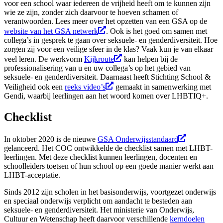
voor een school waar iedereen de vrijheid heeft om te kunnen zijn
wie ze zijn, zonder zich daarvoor te hoeven schamen of
verantwoorden. Lees meer over het opzetten van een GSA op de
website van het GSA netwerk
. Ook is het goed om samen met
collega’s in gesprek te gaan over seksuele- en genderdiversiteit. Hoe
zorgen zij voor een veilige sfeer in de klas? Vaak kun je van elkaar
veel leren. De werkvorm
Kijkroute
kan helpen bij de
professionalisering van u en uw collega’s op het gebied van
seksuele- en genderdiversiteit. Daarnaast heeft Stichting School &
Veiligheid ook een
reeks video’s
gemaakt in samenwerking met
Gendi, waarbij leerlingen aan het woord komen over LHBTIQ+.
Checklist
In oktober 2020 is de nieuwe
GSA Onderwijsstandaard
gelanceerd. Het COC ontwikkelde de checklist samen met LHBT-
leerlingen. Met deze checklist kunnen leerlingen, docenten en
schoolleiders toetsen of hun school op een goede manier werkt aan
LHBT-acceptatie.
Sinds 2012 zijn scholen in het basisonderwijs, voortgezet onderwijs
en speciaal onderwijs verplicht om aandacht te besteden aan
seksuele- en genderdiversiteit. Het ministerie van Onderwijs,
Cultuur en Wetenschap heeft daarvoor verschillende
kerndoelen