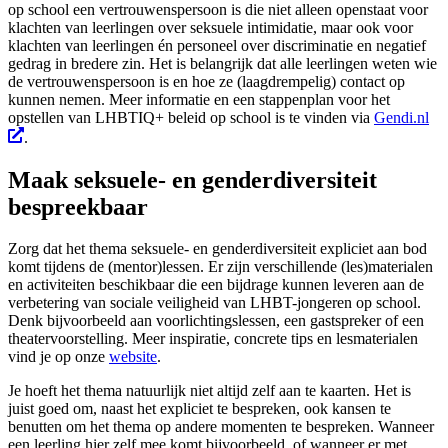
op school een vertrouwenspersoon is die niet alleen openstaat voor
klachten van leerlingen over seksuele intimidatie, maar ook voor
klachten van leerlingen én personeel over discriminatie en negatief
gedrag in bredere zin. Het is belangrijk dat alle leerlingen weten wie
de vertrouwenspersoon is en hoe ze (laagdrempelig) contact op
kunnen nemen. Meer informatie en een stappenplan voor het
opstellen van LHBTIQ+ beleid op school is te vinden via
Gendi.nl
.
Maak seksuele- en genderdiversiteit
bespreekbaar
Zorg dat het thema seksuele- en genderdiversiteit expliciet aan bod
komt tijdens de (mentor)lessen. Er zijn verschillende (les)materialen
en activiteiten beschikbaar die een bijdrage kunnen leveren aan de
verbetering van sociale veiligheid van LHBT-jongeren op school.
Denk bijvoorbeeld aan voorlichtingslessen, een gastspreker of een
theatervoorstelling. Meer inspiratie, concrete tips en lesmaterialen
vind je op onze
website
.
Je hoeft het thema natuurlijk niet altijd zelf aan te kaarten. Het is
juist goed om, naast het expliciet te bespreken, ook kansen te
benutten om het thema op andere momenten te bespreken. Wanneer
een leerling hier zelf mee komt bijvoorbeeld, of wanneer er met