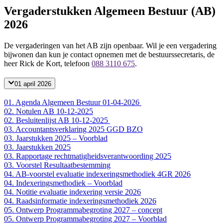
Vergaderstukken Algemeen Bestuur (AB)
2026
De vergaderingen van het AB zijn openbaar. Wil je een vergadering
bijwonen dan kun je contact opnemen met de bestuurssecretaris, de
heer Rick de Kort, telefoon
088 3110 675
.
01 april 2026
01. Agenda Algemeen Bestuur 01-04-2026
02. Notulen AB 10-12-2025
02. Besluitenlijst AB 10-12-2025
03. Accountantsverklaring 2025 GGD BZO
03. Jaarstukken 2025 – Voorblad
03. Jaarstukken 2025
03. Rapportage rechtmatigheidsverantwoording 2025
03. Voorstel Resultaatbestemming
04. AB-voorstel evaluatie indexeringsmethodiek 4GR 2026
04. Indexeringsmethodiek – Voorblad
04. Notitie evaluatie indexering versie 2026
04. Raadsinformatie indexeringsmethodiek 2026
05. Ontwerp Programmabegroting 2027 – concept
05. Ontwerp Programmabegroting 2027 – Voorblad