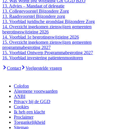
12. Was Wordt lijst Wijziging GR GGD BZO
13. Advies – Mandaat of delegatie
13. Collegevoorstel Bijzondere Zorg
13. Raadsvoorstel Bijzondere zorg
13. Voorblad juridische grondslag Bijzondere Zorg
14. Overzicht ingekomen zienswijzen gemeenten
begrotingswijziging 2026
14. Voorblad 1e begrotingswijziging 2026
15. Overzicht ingekomen zienswijzen gemeenten
programmabegroting 2027
15. Voorblad Ontwerp Programmabegroting 2027
16. Voorblad investering patientenmonitoren
Contact
Veelgestelde vragen
Colofon
Algemene voorwaarden
ANBI
Privacy bij de GGD
Cookies
Ik heb een klacht
Proclaimer
Toegankelijkheid
Sitemap