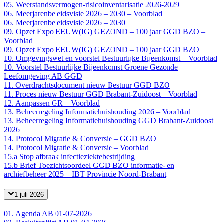
05. Weerstandsvermogen-risicoinventarisatie 2026-2029
06. Meerjarenbeleidsvisie 2026 – 2030 – Voorblad
06. Meerjarenbeleidsvisie 2026 – 2030
09. Opzet Expo EEUW(IG) GEZOND – 100 jaar GGD BZO –
Voorblad
09. Opzet Expo EEUW(IG) GEZOND – 100 jaar GGD BZO
10. Omgevingswet en voorstel Bestuurlijke Bijeenkomst – Voorblad
10. Voorstel Bestuurlijke Bijeenkomst Groene Gezonde
Leefomgeving AB GGD
11. Overdrachtsdocument nieuw Bestuur GGD BZO
11. Proces nieuw Bestuur GGD Brabant-Zuidoost – Voorblad
12. Aanpassen GR – Voorblad
13. Beheerregeling Informatiehuishouding 2026 – Voorblad
13. Beheerregeling Informatiehuishouding GGD Brabant-Zuidoost
2026
14. Protocol Migratie & Conversie – GGD BZO
14. Protocol Migratie & Conversie – Voorblad
15.a Stop afbraak infectieziektebestrijding
15.b Brief Toezichtsoordeel GGD BZO informatie- en
archiefbeheer 2025 – IBT Provincie Noord-Brabant
1 juli 2026
01. Agenda AB 01-07-2026