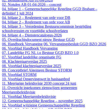
02. Besluitenlijst AB 01-04-2026
02. Notulen AB 01-04-2026 – concept
04. bijlage 1 – Gemeenschappelijke Regeling GGD Brabant –
definitief 1 juli 2024
04. bijlage 2 – Reglement van orde voor DB
04. bijlage 2 – Reglement van orde voor AB
04. bijlage 3 – Verordening Bestuurscommissie bestrijding
schoolverzuim en voortijdig schoolverlaten
04. bijlage 4 – Dienstencatalogus-2026
05. Overdrachtsdocument nieuw Bestuur GGD
06. Handboek Vervanging
06. Vervangingsbesluit GGD BZO 2026
06. Voorblad Handboek Vervanging
07. Landelijke FG NL i.o Bestuur GGD BZO 1.0
07. Voorblad landelijke organisatie FG
08. Klachtenjaarverslag 2025
08. Voorblad klachtenjaarverslag 2025
09. Conceptbrief Algemeen Bestuur STORM
09. Voorblad STORM
10. Voorblad Omgevingswet in basisaanbod
11. Meerjarige beleidsvisie 2030 concept 24 juni
11. Overzicht ingekomen zienswijzen gemeenten
Meerjarenbeleidsvisie
11. Voorblad Meerjarenbeleidsvisie
12. Gemeenschappelijke Regeling – november 2025
12. Voorblad wijziging Gemeenschappelijke Regeling